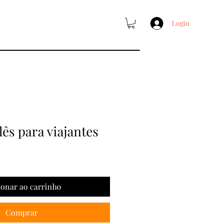
Login
lês para viajantes
ionar ao carrinho
Comprar