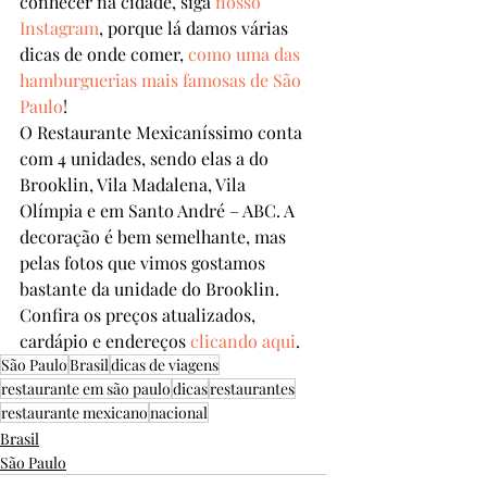
conhecer na cidade, siga 
nosso 
Instagram
, porque lá damos várias 
dicas de onde comer, 
como uma das 
hamburguerias mais famosas de São 
Paulo
!
O Restaurante Mexicaníssimo conta 
com 4 unidades, sendo elas a do 
Brooklin, Vila Madalena, Vila 
Olímpia e em Santo André – ABC. A 
decoração é bem semelhante, mas 
pelas fotos que vimos gostamos 
bastante da unidade do Brooklin.
Confira os preços atualizados, 
cardápio e endereços 
clicando aqui
.
São Paulo
Brasil
dicas de viagens
restaurante em são paulo
dicas
restaurantes
restaurante mexicano
nacional
Brasil
São Paulo