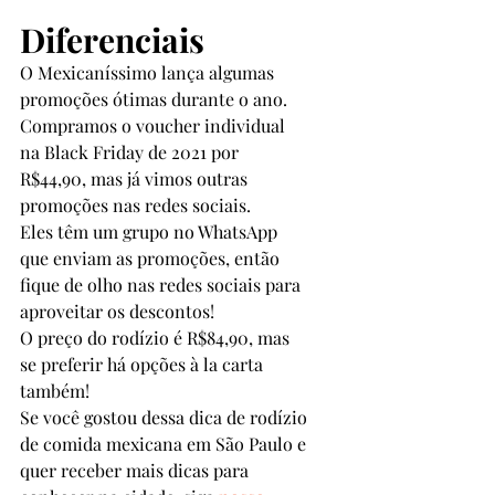
Diferenciais
O Mexicaníssimo lança algumas 
promoções ótimas durante o ano. 
Compramos o voucher individual 
na Black Friday de 2021 por 
R$44,90, mas já vimos outras 
promoções nas redes sociais.
Eles têm um grupo no WhatsApp 
que enviam as promoções, então 
fique de olho nas redes sociais para 
aproveitar os descontos!
O preço do rodízio é R$84,90, mas 
se preferir há opções à la carta 
também!
Se você gostou dessa dica de rodízio 
de comida mexicana em São Paulo e 
quer receber mais dicas para 