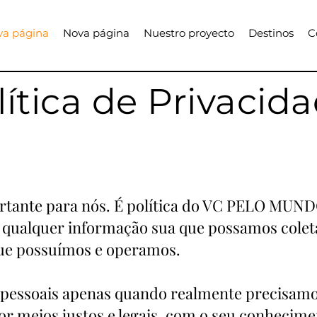
va página
Nova página
Nuestro proyecto
Destinos
C
lítica de Privacid
rtante para nós. É política do VC PELO MUND
a qualquer informação sua que possamos colet
ue possuímos e operamos.
 pessoais apenas quando realmente precisamos
r meios justos e legais, com o seu conhecim