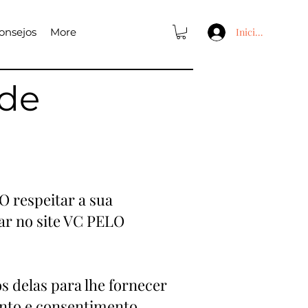
onsejos
More
Iniciar sesión
ade
O respeitar a sua
ar no site VC PELO
 delas para lhe fornecer
ento e consentimento.