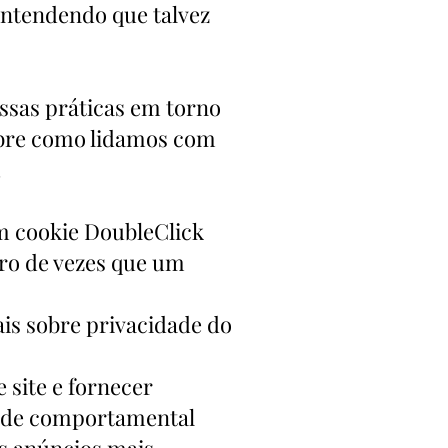
 entendendo que talvez
ssas práticas em torno
sobre como lidamos com
.
m cookie DoubleClick
ero de vezes que um
ais sobre privacidade do
site e fornecer
dade comportamental
os anúncios mais